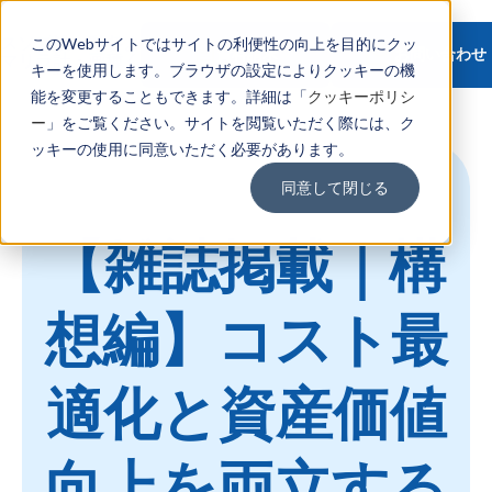
ス
ソ
このWebサイトではサイトの利便性の向上を目的にクッ
プ
設
動
各
よ
資料請求
お問い合わせ
マ
リ
ラ
計・
画
種
く
キーを使用します。ブラウザの設定によりクッキーの機
ー
ュ
ッ
施工
動
ソ
あ
ト
ー
能を変更することもできます。詳細は「
ト
設
画
リ
る
クッキーポリシ
ビ
シ
フ
計・
ュ
ご
ー
」をご覧ください。サイトを閲覧いただく際には、ク
ル
ョ
ォ
施工
ー
質
と
ン
ッキーの使用に同意いただく必要があります。
ー
シ
問
は
ソ
ム
ョ
よ
ス
リ
プ
ン
く
同意して閉じる
マ
ュ
ラ
各
あ
ー
ー
ッ
種
る
ト
シ
ト
ソ
ご
【雑誌掲載｜構
ビ
ョ
フ
リ
質
ル
ン
ォ
ュ
問
と
ー
ー
は
ム
シ
想編】コスト最
ョ
ン
適化と資産価値
向上を両立する