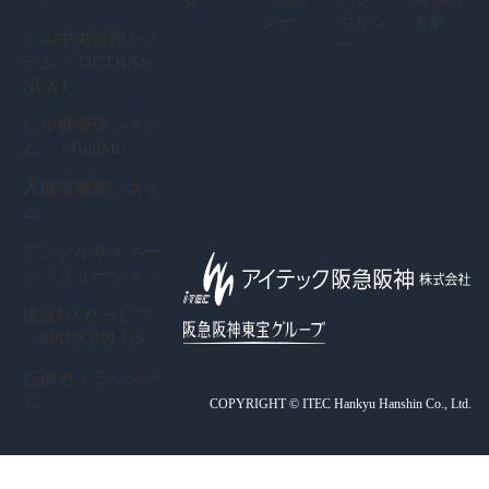
シー
ポリシ
方針
ビル中央監視シス
ー
テム 「OCTBAS-
NEXT」
ビル群管理システ
ム 「i-BuilMo」
入退室管理システ
ム
デジタルサイネー
ジソリューション
建設DXサービス
「SPIDERPLUS」
監視カメラシステ
ム
COPYRIGHT © ITEC Hankyu Hanshin Co., Ltd.